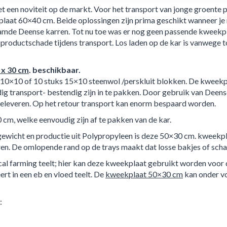
en noviteit op de markt. Voor het transport van jonge groente 
laat 60×40 cm. Beide oplossingen zijn prima geschikt wanneer je m
de Deense karren. Tot nu toe was er nog geen passende kweekplaat
 productschade tijdens transport. Los laden op de kar is vanwege
 x 30 cm
. beschikbaar.
0×10 of 10 stuks 15×10 steenwol /perskluit blokken. De kweekpl
ig transport- bestendig zijn in te pakken. Door gebruik van Deen
eleveren. Op het retour transport kan enorm bespaard worden.
 cm, welke eenvoudig zijn af te pakken van de kar.
e gewicht en productie uit Polypropyleen is deze 50×30 cm. kweekp
n. De omlopende rand op de trays maakt dat losse bakjes of schaa
ical farming teelt; hier kan deze kweekplaat gebruikt worden voor 
rt in een eb en vloed teelt. De
kweekplaat 50×30 cm
kan onder v
: