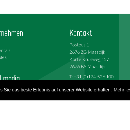
rnehmen
Kontakt
Postbus 1
ntals
2676 ZG Maasdijk
les
Korte Kruisweg 157
2676 BS Maasdijk
l media
T: +31 (0)174-526 100
F: +31 (0)174-510 009
 Sie das beste Erlebnis auf unserer Website erhalten.
Mehr le
ok
e