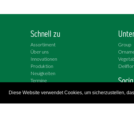
Schnell zu
Unte
Assortiment
Group
Über uns
Orname
Innovationen
Vegetab
Produktion
Deliflor
Neuigkeiten
Socia
Termine
Arbeiten bei
Twitter
Diese Website verwendet Cookies, um sicherzustellen, dass
Facebo
YouTub