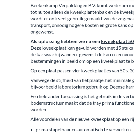
Beekenkamp Verpakkingen B.V. komt wederom met e
tot nu toe alleen de kweekplantenbak en de kweekp
wordt er ook veel gebruik gemaakt van de zogenaam
transport, onnodig hogere kosten en grote kans op
ongewenst.
Als oplossing hebben we nu een
kweekplaat 50
Deze kweekplaat kan gevuld worden met 15 stuks 1
de kar waarbij wanneer gewenst de karren eenvoud
bestemmingen in beeld om op een kweekplaat te b
Op een plaat passen vier kweekplaatjes van 50 x 30
Vanwege de stijfheid van het plaatje, het minimal
bijvoorbeeld laboratorium gebruik op Deense karre
Een hele ander toepassing is het gebruik in de vert
bodemstructuur maakt dat de tray prima functionee
worden.
Alle voordelen van de nieuwe kweekplaat op een rij
prima stapelbaar en automatisch te verwerken