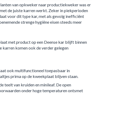
planten van opkweker naar productiekweker was er
et de juiste karren werkt. Zeker in piekperioden
 voor dit type kar, met als gevolg inefficiënt
 toenemende strenge hygiëne eisen steeds meer
aat met product op een Deense kar blijft binnen
se karren komen ook de verder gelegen
laat ook multifunctioneel toepasbaar in
ltjes prima op de kweekplaat blijven staan.
de teelt van kruiden en minileaf. De open
oorwaarden onder hoge temperaturen ontsmet