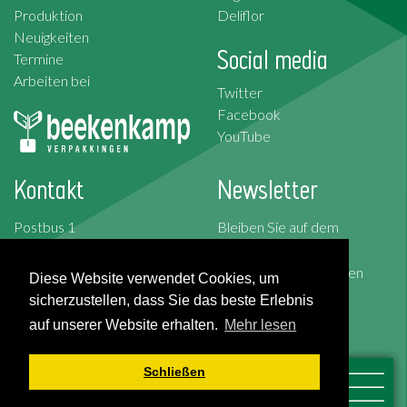
Produktion
Deliflor
Neuigkeiten
Social media
Termine
Arbeiten bei
Twitter
Facebook
YouTube
Kontakt
Newsletter
Postbus 1
Bleiben Sie auf dem
2676 ZG Maasdijk
Laufenden.
Korte Kruisweg 157
Abonnieren Sie unseren
Diese Website verwendet Cookies, um
2676 BS Maasdijk
Newsletter!
sicherzustellen, dass Sie das beste Erlebnis
auf unserer Website erhalten.
Mehr lesen
T: +31 (0)174-526 100
Abonnieren
F: +31 (0)174-510 009
Schließen