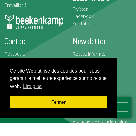
Travailler à
Twitter
Facebook
YouTube
Contact
Newsletter
Postbus 1
Restez informé.
2676 ZG Maasdijk
Abonnez-vous à la
Korte Kruisweg 157
newsletter
Ce site Web utilise des cookies pour vous
2676 BS Maasdijk
garantir la meilleure expérience sur notre site
S’abonner
Web.
Lire plus
T: +31 (0)174-526 100
F: +31 (0)174-510 009
Fermer
Conditions Générales
Cookies
Politique de confidentialité
Clause de non-
responsabilité