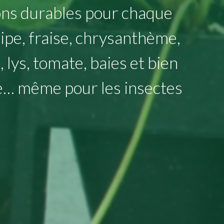
ons durables pour chaque
lipe, fraise, chrysanthème,
lys, tomate, baies et bien
e… même pour les insectes