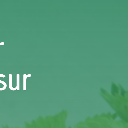
r
sur