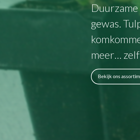
Duurzame o
gewas. Tulp
komkommer,
meer… zelf
Bekijk ons assorti