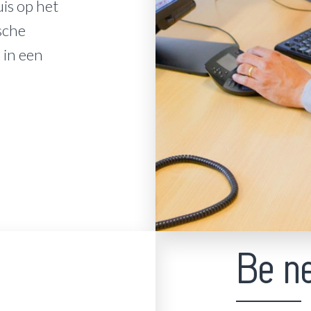
uis op het
sche
in een
Be n