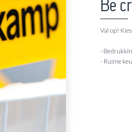
Be cr
Val op! Kie
- Bedrukkin
- Ruime ke