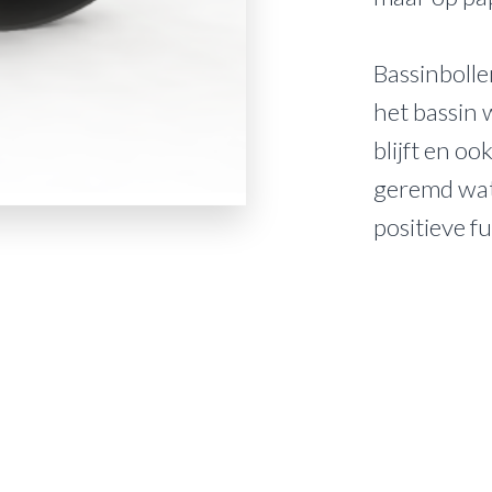
Bassinbolle
het bassin 
blijft en o
geremd wat
positieve fu