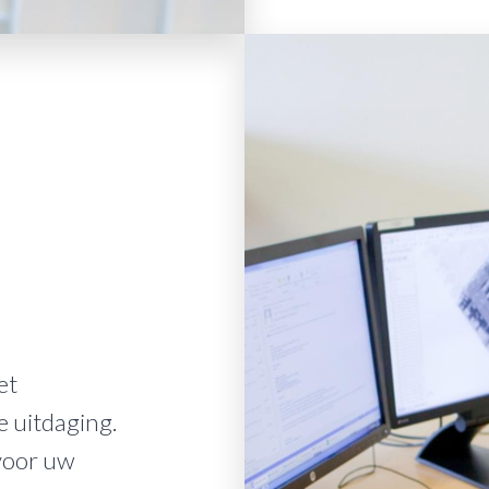
et
e uitdaging.
voor uw