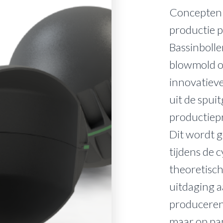
Concepten d
productie p
Bassinboll
blowmold of
innovatieve
uit de spui
productiep
Dit wordt g
tijdens de c
theoretisch
uitdaging a
produceren.
maar op pap