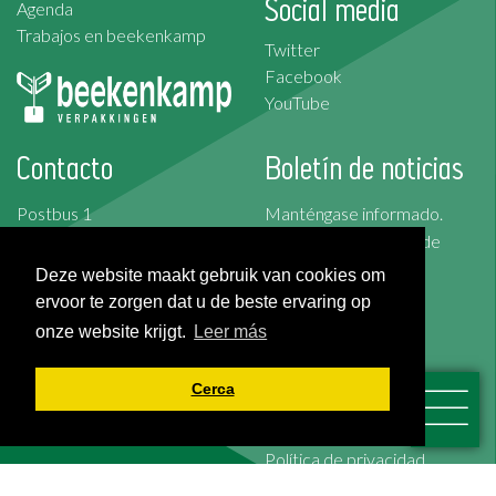
Social media
Agenda
Trabajos en beekenkamp
Twitter
Facebook
YouTube
Contacto
Boletín de noticias
Postbus 1
Manténgase informado.
2676 ZG Maasdijk
Suscríbase al boletín de
Korte Kruisweg 157
noticias
Deze website maakt gebruik van cookies om
2676 BS Maasdijk
ervoor te zorgen dat u de beste ervaring op
Suscribirse
onze website krijgt.
Leer más
T: +31 (0)174-526 100
F: +31 (0)174-510 009
Cerca
Condiciones generales
Cookies
Política de privacidad
Exención de responsabilidad