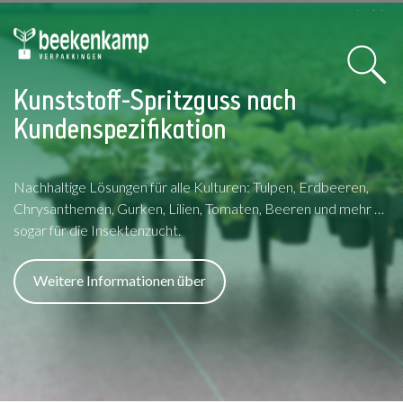
Kunststoff-Spritzguss nach
Kundenspezifikation
Nachhaltige Lösungen für alle Kulturen: Tulpen, Erdbeeren,
Chrysanthemen, Gurken, Lilien, Tomaten, Beeren und mehr …
sogar für die Insektenzucht.
Weitere Informationen über