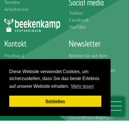
Social media
Termine
Arbeiten bei
Twitter
Facebook
YouTube
Kontakt
Newsletter
Postbus 1
Bleiben Sie auf dem
2676 ZG Maasdijk
Laufenden.
Korte Kruisweg 157
Abonnieren Sie unseren
Diese Website verwendet Cookies, um
2676 BS Maasdijk
Newsletter!
sicherzustellen, dass Sie das beste Erlebnis
auf unserer Website erhalten.
Mehr lesen
T: +31 (0)174-526 100
Abonnieren
F: +31 (0)174-510 009
Schließen
Allgemeine
Geschäftsbedingungen
Cookies