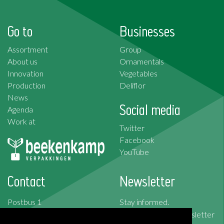
Go to
Businesses
Assortment
Group
About us
Ornamentals
Innovation
Vegetables
Production
Deliflor
News
Social media
Agenda
Work at
Twitter
Facebook
YouTube
Contact
Newsletter
Postbus 1
Stay informed.
2676 ZG Maasdijk
Subscribe to the newsletter