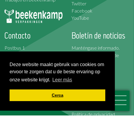
Twitter
Facebook
YouTube
Contacto
Boletín de noticias
Postbus 1
Manténgase informado.
2676 ZG Maasdijk
Suscríbase al boletín de
Korte Kruisweg 157
noticias
Deze website maakt gebruik van cookies om
2676 BS Maasdijk
ervoor te zorgen dat u de beste ervaring op
Suscribirse
onze website krijgt.
Leer más
T: +31 (0)174-526 100
F: +31 (0)174-510 009
Cerca
Condiciones generales
Cookies
Política de privacidad
Exención de responsabilidad