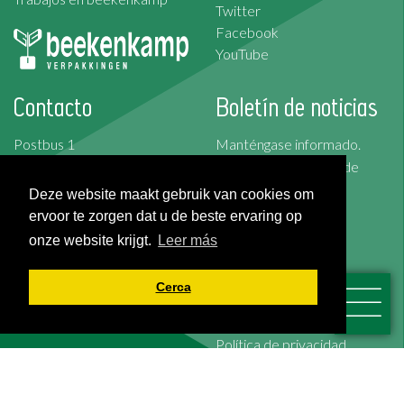
Twitter
Facebook
YouTube
Contacto
Boletín de noticias
Postbus 1
Manténgase informado.
2676 ZG Maasdijk
Suscríbase al boletín de
Korte Kruisweg 157
noticias
Deze website maakt gebruik van cookies om
2676 BS Maasdijk
ervoor te zorgen dat u de beste ervaring op
Suscribirse
onze website krijgt.
Leer más
T: +31 (0)174-526 100
F: +31 (0)174-510 009
Cerca
Condiciones generales
Cookies
Política de privacidad
Exención de responsabilidad