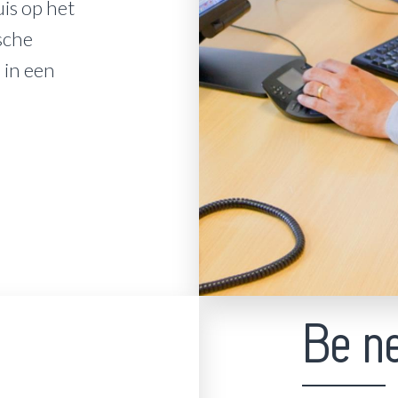
uis op het
sche
in een
Be n