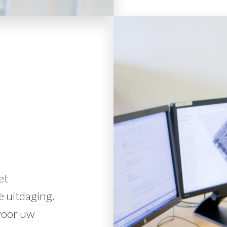
et
e uitdaging.
voor uw