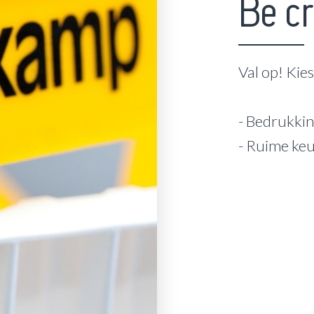
Be cr
Val op! Kie
- Bedrukkin
- Ruime ke