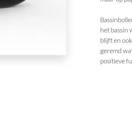
Bassinbolle
het bassin 
blijft en o
geremd wat
positieve fu