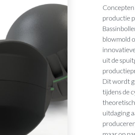
Concepten d
productie p
Bassinboll
blowmold of
innovatieve
uit de spui
productiep
Dit wordt g
tijdens de c
theoretisch
uitdaging a
produceren.
maar op pap