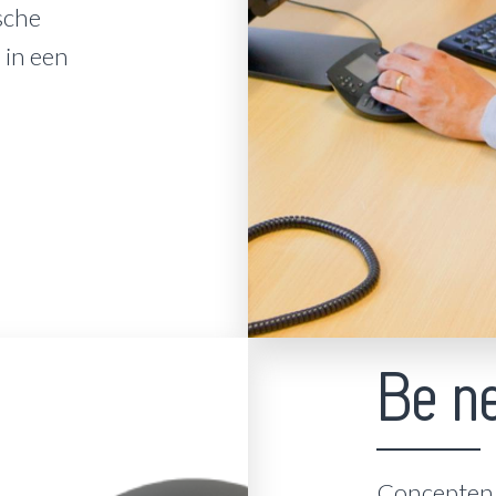
sche
in een
Be n
Concepten d