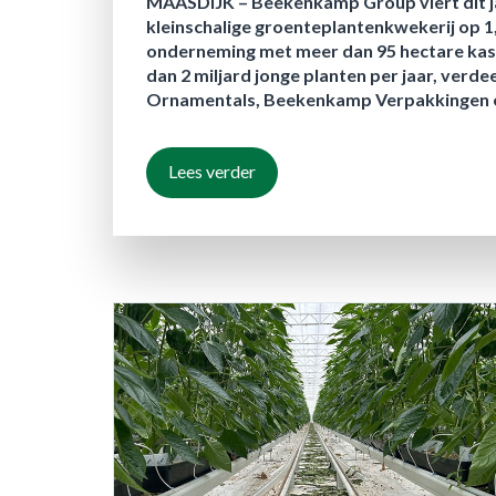
MAASDIJK –
Beekenkamp Group viert dit ja
kleinschalige groenteplantenkwekerij op 1,
onderneming met meer dan 95 hectare kas
dan 2 miljard jonge planten per jaar, ve
Ornamentals, Beekenkamp Verpakkingen en
Lees verder