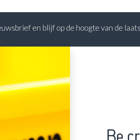
nieuwsbrief en blijf op de hoogte van de laa
Be cr