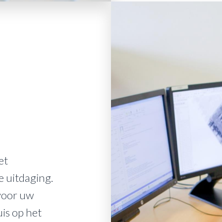
et
e uitdaging.
voor uw
uis op het