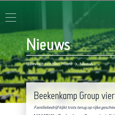
Nieuws
U bevindt zich hier:
Home
Nieuws
Beekenkamp Group viert
Familiebedrijf kijkt trots terug op rijke gesc