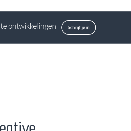
tste ontwikkelingen
Schrijf je in
eative