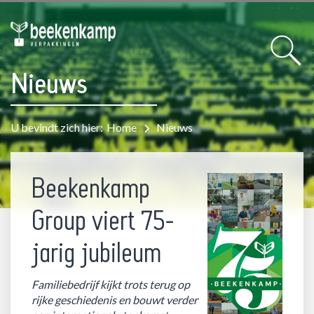
Nieuws
U bevindt zich hier:
Home
Nieuws
Beekenkamp
Group viert 75-
jarig jubileum
Familiebedrijf kijkt trots terug op
rijke geschiedenis en bouwt verder