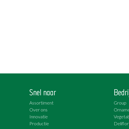
Snel naar
Bedri
Assortiment
Group
Over ons
Orname
Innovatie
Vegetab
Productie
Deliflor