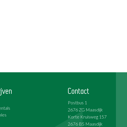
jven
Contact
Postbus 1
ntals
2676 ZG Maasdijk
les
Korte Kruisweg 157
2676 BS Maasdijk