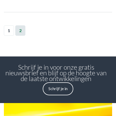
1
2
Schrijf je in voor onze gratis
nieuwsbrief en blijf op de hoogte van
de laatste ontwikkelingen
Schrijf je in