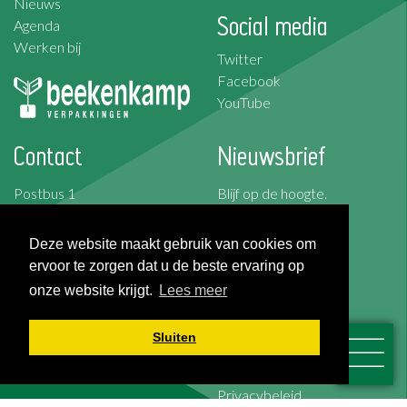
Nieuws
Social media
Agenda
Werken bij
Twitter
Facebook
YouTube
Contact
Nieuwsbrief
Postbus 1
Blijf op de hoogte.
2676 ZG Maasdijk
Schrijf je in voor de
Korte Kruisweg 157
nieuwsbrief
Deze website maakt gebruik van cookies om
2676 BS Maasdijk
ervoor te zorgen dat u de beste ervaring op
Schrijf je in
onze website krijgt.
Lees meer
T: +31 (0)174-526 100
F: +31 (0)174-510 009
Sluiten
Algemene voorwaarden
Cookies
Privacybeleid