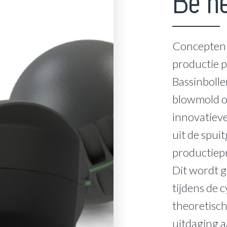
Be n
Concepten d
productie p
Bassinboll
blowmold of
innovatieve
uit de spui
productiep
Dit wordt g
tijdens de c
theoretisch
uitdaging a