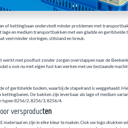
baan of kettingbaan ondervindt minder problemen met transportb
 lage en medium transportbakken met een gladde en geribbelde 
at veel minder storingen, stilstand en breuk.
t werkt met poolfust zonder zorgen overstappen naar de Beekenk
 zodat u ook nu met eigen fust kan werken met uw bestaande machin
dde of geribbelde bodem, waarbij de stapelrand is weggehaald. Hie
kettingbanen. De bakken zijn leverbaar als lage of medium varian
n typen 8256/2, 8256/3, 8256/4.
voor versproduc
ten
materiaal en zijn in elke kleur te maken. Ook uw logo drukken wi