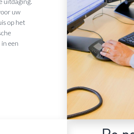
e uitdaging.
voor uw
uis op het
sche
in een