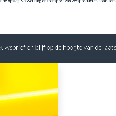
r de opslag, verwerking en transport van versproducten zoals toma
nieuwsbrief en blijf op de hoogte van de laa