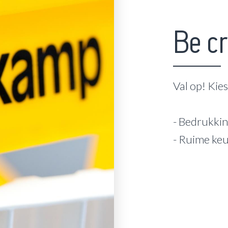
Be cr
Val op! Kie
- Bedrukkin
- Ruime ke