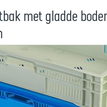
tbak met gladde bodem
m