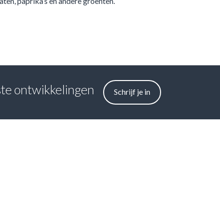
ten, paprika’s en andere groenten.
tste ontwikkelingen
Schrijf je in