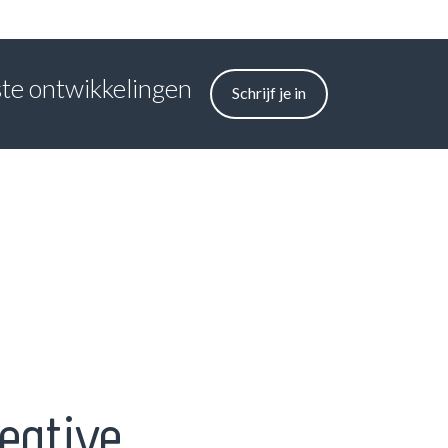
tste ontwikkelingen
Schrijf je in
eative