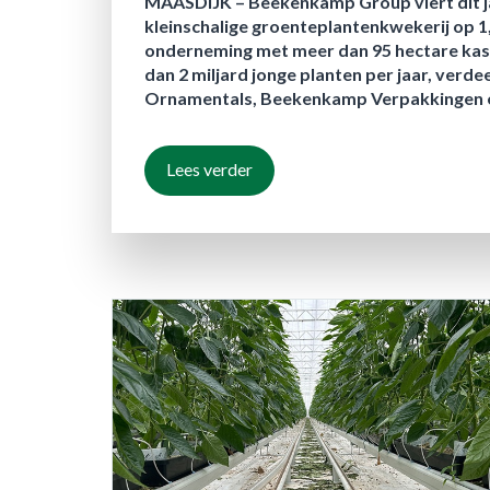
MAASDIJK –
Beekenkamp Group viert dit ja
kleinschalige groenteplantenkwekerij op 1,
onderneming met meer dan 95 hectare kas
dan 2 miljard jonge planten per jaar, ve
Ornamentals, Beekenkamp Verpakkingen en
Lees verder