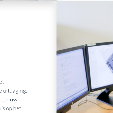
et
e uitdaging.
voor uw
uis op het