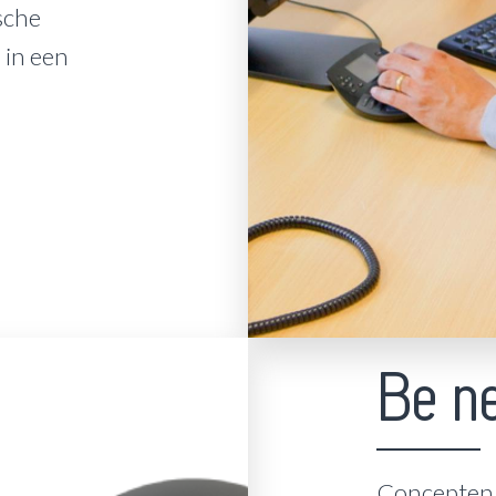
sche
in een
Be n
Concepten d