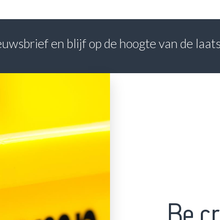
nieuwsbrief en blijf op de hoogte van de laa
Be cr