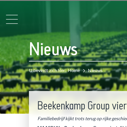
Nieuws
U bevindt zich hier:
Home
Nieuws
Beekenkamp Group viert
Familiebedrijf kijkt trots terug op rijke gesc