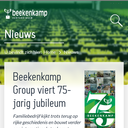
Nieuws
U bevindt zich hier:
Home
Nieuws
Beekenkamp
Group viert 75-
jarig jubileum
Familiebedrijf kijkt trots terug op
rijke geschiedenis en bouwt verder